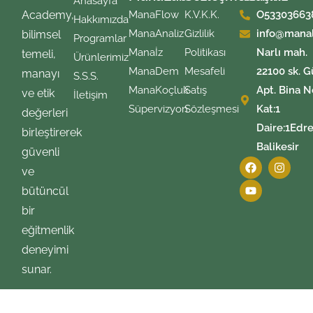
Anasayfa
Academy,
ManaFlow
K.V.K.K.
O53303663
Hakkımızda
ManaAnaliz
Gizlilik
info@mana
bilimsel
Programlar
Manaİz
Politikası
Narlı mah.
temeli,
Ürünlerimiz
ManaDem
Mesafeli
22100 sk. G
manayı
S.S.S.
ManaKoçluk
Satış
Apt. Bina N
ve etik
İletişim
Süpervizyon
Sözleşmesi
Kat:1
değerleri
Daire:1Edre
birleştirerek
Balikesir
güvenli
ve
bütüncül
bir
eğitmenlik
deneyimi
sunar.