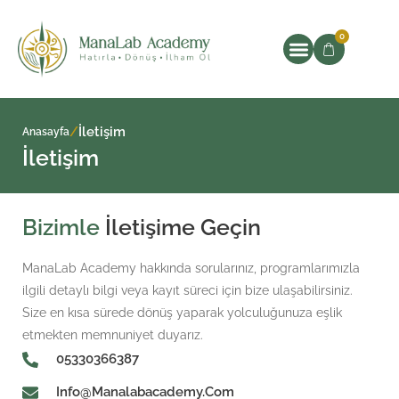
0
/
İletişim
Anasayfa
İletişim
Bizimle
İletişime Geçin
ManaLab Academy hakkında sorularınız, programlarımızla
ilgili detaylı bilgi veya kayıt süreci için bize ulaşabilirsiniz.
Size en kısa sürede dönüş yaparak yolculuğunuza eşlik
etmekten memnuniyet duyarız.
05330366387
Info@manalabacademy.com