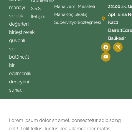
Ürünlerimiz
ManaDem
Mesafeli
22100 sk. G
manayı
S.S.S.
ManaKoçluk
Satış
Apt. Bina N
ve etik
İletişim
Süpervizyon
Sözleşmesi
Kat:1
değerleri
Daire:1Edre
birleştirerek
Balikesir
güvenli
ve
bütüncül
bir
eğitmenlik
deneyimi
sunar.
Lorem ipsum dolor sit amet, consectetur adipiscing
elit. Ut elit tellus, luctus nec ullamcorper mattis,