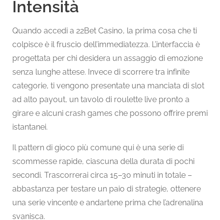
Intensità
Quando accedi a 22Bet Casino, la prima cosa che ti
colpisce è il fruscio dell’immediatezza. L’interfaccia è
progettata per chi desidera un assaggio di emozione
senza lunghe attese. Invece di scorrere tra infinite
categorie, ti vengono presentate una manciata di slot
ad alto payout, un tavolo di roulette live pronto a
girare e alcuni crash games che possono offrire premi
istantanei.
Il pattern di gioco più comune qui è una serie di
scommesse rapide, ciascuna della durata di pochi
secondi. Trascorrerai circa 15–30 minuti in totale –
abbastanza per testare un paio di strategie, ottenere
una serie vincente e andartene prima che l’adrenalina
svanisca.