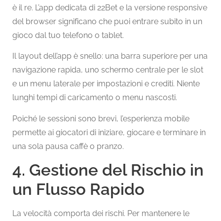
è il re. L’app dedicata di 22Bet e la versione responsive
del browser significano che puoi entrare subito in un
gioco dal tuo telefono o tablet.
Il layout dell’app è snello: una barra superiore per una
navigazione rapida, uno schermo centrale per le slot
e un menu laterale per impostazioni e crediti. Niente
lunghi tempi di caricamento o menu nascosti.
Poiché le sessioni sono brevi, l’esperienza mobile
permette ai giocatori di iniziare, giocare e terminare in
una sola pausa caffè o pranzo.
4. Gestione del Rischio in
un Flusso Rapido
La velocità comporta dei rischi. Per mantenere le