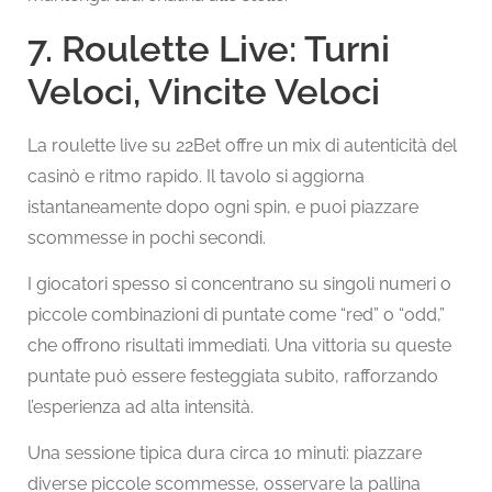
7. Roulette Live: Turni
Veloci, Vincite Veloci
La roulette live su 22Bet offre un mix di autenticità del
casinò e ritmo rapido. Il tavolo si aggiorna
istantaneamente dopo ogni spin, e puoi piazzare
scommesse in pochi secondi.
I giocatori spesso si concentrano su singoli numeri o
piccole combinazioni di puntate come “red” o “odd,”
che offrono risultati immediati. Una vittoria su queste
puntate può essere festeggiata subito, rafforzando
l’esperienza ad alta intensità.
Una sessione tipica dura circa 10 minuti: piazzare
diverse piccole scommesse, osservare la pallina