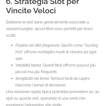
6. Strategia Slot per
Vincite Veloci
Sebbene le slot siano generalmente associate a
sessioni lunghe, alcuni titoli sono perfetti per brevi
scatti:
Payline ad alta frequenza:
Giochi come “Sizzling
Hot” offrono molteplici modi di vincere ad ogni
spin.
Volatilità bassa:
Questi titoli offrono payout più
piccoli ma più frequenti.
Semplicità nel tema:
Simboli facili da capire
riducono i tempi di decisione.
Una sessione rapida tipica potrebbe prevedere 20–30
spin su questa slot, sperando in una serie che
mantenga l’adrenalina alle stelle.