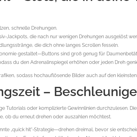
zen, schnelle Drehungen.
iv‑Jackpots, die nach nur wenigen Drehungen ausgelöst we
lungsstränge, die dich ohne langes Scrollen fesseln.
Ergonomie gestaltet—Buttons sind groß genug für Daumenbetä
 sodass du den Adrenalinspiegel erhöhen oder jeden Dreh geni
afiken, sodass hochauflösende Bilder auch auf den kleinsten 
ngszeit – Beschleunige
nge Tutorials oder komplizierte Gewinnlinien durchzulesen. Die
e, ob du erneut drehen oder auszahlen möchtest.
nte „quick hit“‑Strategie—drehen dreimal, bevor sie entsche