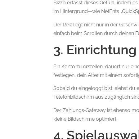
Bizzo erfasst dieses Gefühl, indem es 
im Hintergrund—wie NetEnts „QuickSpi
Der Reiz liegt nicht nur in der Geschwi
einfach beim Scrollen durch deinen 
3. Einrichtun
Ein Konto zu erstellen, dauert nur ei
festlegen, dein Alter mit einem sofor
Sobald du eingeloggt bist, siehst du 
Telefonbildschirm aus zugänglich sin
Der Zahlungs‑Gateway ist ebenso mobil
kleine Bildschirme optimiert.
4. Spielauswah