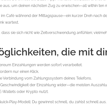
lle aus, um deinen nächsten Zug zu erwischen—all within ten 
e im Café während der Mittagspause—ein kurzer Dreh nach der
nk wartest.
, dass sie sich nicht wie Zeitverschwendung anfühlen; vielme
glichkeiten, die mit di
ereum Einzahlungen werden sofort verarbeitet.
fordern nur einen Klick.
te Verbindung vom Zahlungssystem deines Telefons.
 Geschwindigkeit der Einzahlung wider—die meisten Auszahl
Wallets oder Krypto nutzt.
ick‑Play‑Modell: Du gewinnst schnell, du zahlst schnell aus.