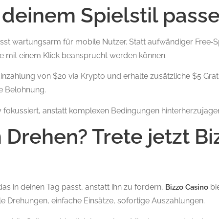
u deinem Spielstil pass
usst wartungsarm für mobile Nutzer. Statt aufwändiger Free‑S
 die mit einem Klick beansprucht werden können.
Einzahlung von $20 via Krypto und erhalte zusätzliche $5 Grati
e Belohnung.
y fokussiert, anstatt komplexen Bedingungen hinterherzujage
 Drehen? Trete jetzt B
s in deinen Tag passt, anstatt ihn zu fordern,
bi
Bizzo Casino
e Drehungen, einfache Einsätze, sofortige Auszahlungen.