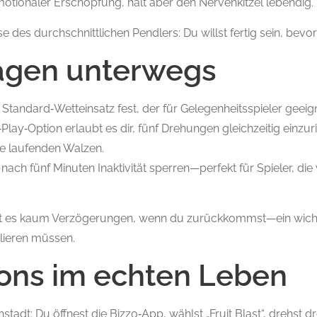
motionaler Erschöpfung, hält aber den Nervenkitzel lebendig.
 des durchschnittlichen Pendlers: Du willst fertig sein, bevor
nagen unterwegs
 Standard‑Wetteinsatz fest, der für Gelegenheitsspieler geeigne
lay‑Option erlaubt es dir, fünf Drehungen gleichzeitig einzur
lle laufenden Walzen.
e nach fünf Minuten Inaktivität sperren—perfekt für Spieler, d
gibt es kaum Verzögerungen, wenn du zurückkommst—ein wichtig
lieren müssen.
ions im echten Leben
nenstadt: Du öffnest die Bizzo‑App, wählst „Fruit Blast“, drehst