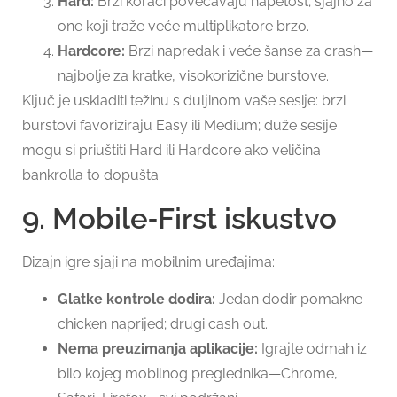
Hard:
Brži koraci povećavaju napetost; sjajno za
one koji traže veće multiplikatore brzo.
Hardcore:
Brzi napredak i veće šanse za crash—
najbolje za kratke, visokorizične burstove.
Ključ je uskladiti težinu s duljinom vaše sesije: brzi
burstovi favoriziraju Easy ili Medium; duže sesije
mogu si priuštiti Hard ili Hardcore ako veličina
bankrolla to dopušta.
9. Mobile‑First iskustvo
Dizajn igre sjaji na mobilnim uređajima:
Glatke kontrole dodira:
Jedan dodir pomakne
chicken naprijed; drugi cash out.
Nema preuzimanja aplikacije:
Igrajte odmah iz
bilo kojeg mobilnog preglednika—Chrome,