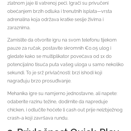
zlatnom jaje ili vatrenoj peći. Igrači su privučeni
obećanjem brzih odluka i trenutnih isplata—vrsta
adrenalina koja održava kratke sesije živima i
zaraznima.
Zamislite da otvorite igru na svom telefonu tijekom
pauze za ručak, postavite skromnih €0.05 ulog i
gledate kako se multiplikator povećava od 1x do
potencijalno tisuća puta vašeg uloga u samo nekoliko
sekundi. To je srž privlačnosti: brzi ishodi koji
nagrađuju brzo prosuđivanje.
Mehanika igre su namjerno jednostavne, ali napete:
odaberite razinu težine, dodirnite da napreduje
chicken, i odlučite hoćete li cash out prije neizbježnog
crash-a koji završava rundu.