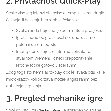
2. Privlačnost Quick‑Play
Sesije visokog intenziteta ovise o tempu—nema dugih
čekanja ili beskrajnih razdoblja čekanja.
Svaka runda traje manje od minutu u prosjeku.
Igrači mogu odigrati desetine rundi u samo
petominutnom burstu.
Interfejs prikazuje trenutni multiplikator u
stvarnom vremenu, čineći prepoznavanje
kritične točke gotovo visceralnim.
Zbog toga što nema auto‑play opcije, svaka odluka je
mikro‑izazov koji održava mozak angažiranim bez
gubljenja strpljenja.
3. Pregled mehanike igre
Stroj koji stoji iza
je izgrađen od strane
Chicken Road