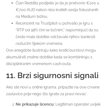
Član Reddita podijelio je da je pretvorio €100 u
€700 AUD nakon niza kratkih sesija fokusiranih
na Medium težinu.
Recenzent na Trustpilot-u pohvalio je igru s
“RTP od 98% čini se točnim,” napominjući da su
česte male dobitke održavale njihov bankroll
rastućim tijekom vremena.
Ove anegdote ilustriraju kako kratki burstovi mogu
akumulirati znatne dobitke kada se kombiniraju s
discipliniranim vremenom cash‑outa.
11. Brzi sigurnosni signali
Ako ste novi u online igrama, pripazite na ove crvene
zastavice prije nego što igrate za pravi novac:
Ne prikazuje licencu:
Legitiman operater uvijek