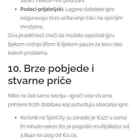
Safari, Firefox—svi podržani.
Podaci‑prijateljski:
Lagane datoteke igre
osiguravaju brzo učitavanje čak i na sporijim
mrežama.
Ova praktičnost znači da možete započeti igru
tijekom vožnje liftom ili tijekom pauze za kavu bez
ikakvih problema.
10. Brze pobjede i
stvarne priče
Nitko ne želi samo teoriju—igrači vole stvarne
primjere brzih dobitaka koji potvrđuju obećanje igre:
Korisnik na SpinCity-ju zaradio je €127 u samo
tri minute nakon što je pogodio multiplikator od
3.894x na ulog od €0.05.