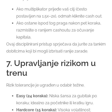
Ako multiplikator prijeđe vaš cilj (često
postavljen na 1.5x–2x), odmah kliknite cash out.
Ako ostane ispod tog praga nakon pet koraka,
razmislite o ranijem cashoutu za očuvanje
kapitala.
Ovaj disciplinirani pristup sprječava da jurite za tankim
dobitcima koji bi mogli izbrisati ranije zarade.
7. Upravljanje rizikom u
trenu
Rizik tolerancije je ugrađen u odabir težine.
Easy (24 koraka):
Niska šansa za gubitak po
koraku; idealno za početnike ili kratku igru.
Hardcore (15 koraka):
Visoka volatilnost;