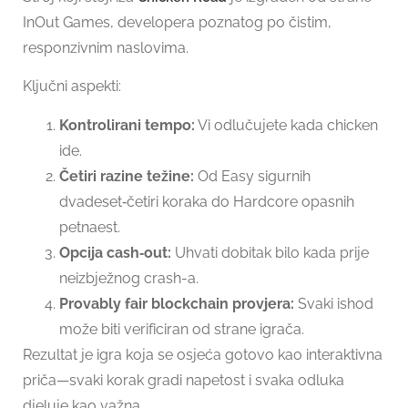
InOut Games, developera poznatog po čistim,
responzivnim naslovima.
Ključni aspekti:
Kontrolirani tempo:
Vi odlučujete kada chicken
ide.
Četiri razine težine:
Od Easy sigurnih
dvadeset‑četiri koraka do Hardcore opasnih
petnaest.
Opcija cash‑out:
Uhvati dobitak bilo kada prije
neizbježnog crash-a.
Provably fair blockchain provjera:
Svaki ishod
može biti verificiran od strane igrača.
Rezultat je igra koja se osjeća gotovo kao interaktivna
priča—svaki korak gradi napetost i svaka odluka
djeluje kao važna.