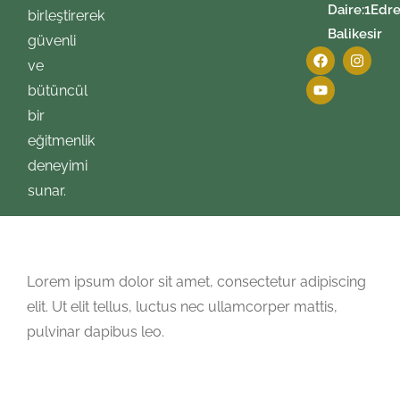
Daire:1Edre
birleştirerek
Balikesir
güvenli
ve
bütüncül
bir
eğitmenlik
deneyimi
sunar.
Lorem ipsum dolor sit amet, consectetur adipiscing
elit. Ut elit tellus, luctus nec ullamcorper mattis,
pulvinar dapibus leo.