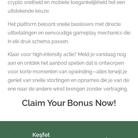
crypto snelheid en mobiele toegankelijkheid het een
uitstekende keuze.
Het platform beloont snelle beslissers met directe
uitbetalingen en eenvoudige gameplay mechanics die
in elk druk schema passen.
Klaar voor high‑intensity actie? Meld je vandaag nog
aan en ontdek het aanbod spellen dat is ontworpen
voor korte momenten van opwinding—alles terwijl je
geniet van snelle stortingen en opnames die je van de
ene naar de andere winst brengen zonder vertraging.
Claim Your Bonus Now!
Keşfet