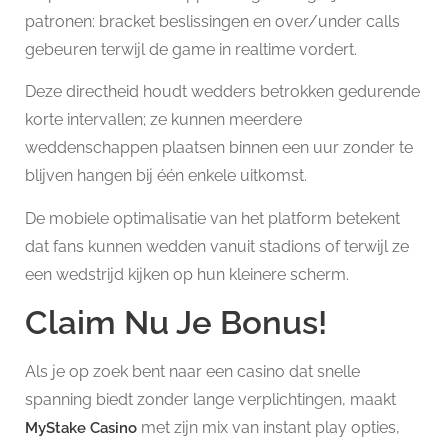
patronen: bracket beslissingen en over/under calls
gebeuren terwijl de game in realtime vordert.
Deze directheid houdt wedders betrokken gedurende
korte intervallen; ze kunnen meerdere
weddenschappen plaatsen binnen een uur zonder te
blijven hangen bij één enkele uitkomst.
De mobiele optimalisatie van het platform betekent
dat fans kunnen wedden vanuit stadions of terwijl ze
een wedstrijd kijken op hun kleinere scherm.
Claim Nu Je Bonus!
Als je op zoek bent naar een casino dat snelle
spanning biedt zonder lange verplichtingen, maakt
met zijn mix van instant play opties,
MyStake Casino