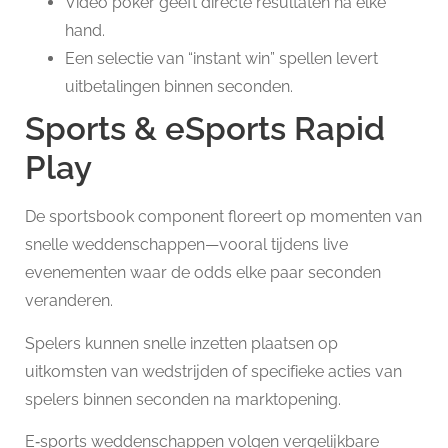
Video poker geeft directe resultaten na elke
hand.
Een selectie van “instant win” spellen levert
uitbetalingen binnen seconden.
Sports & eSports Rapid
Play
De sportsbook component floreert op momenten van
snelle weddenschappen—vooral tijdens live
evenementen waar de odds elke paar seconden
veranderen.
Spelers kunnen snelle inzetten plaatsen op
uitkomsten van wedstrijden of specifieke acties van
spelers binnen seconden na marktopening.
E‑sports weddenschappen volgen vergelijkbare