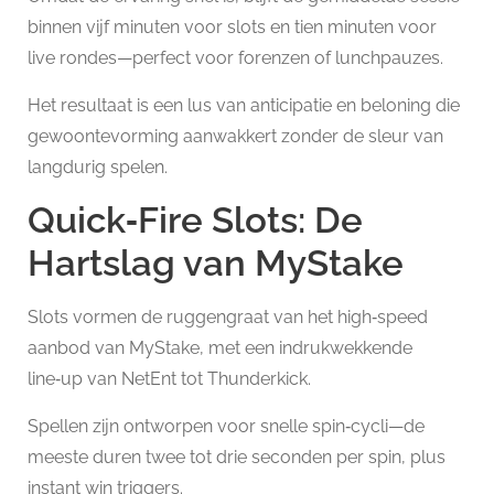
binnen vijf minuten voor slots en tien minuten voor
live rondes—perfect voor forenzen of lunchpauzes.
Het resultaat is een lus van anticipatie en beloning die
gewoontevorming aanwakkert zonder de sleur van
langdurig spelen.
Quick‑Fire Slots: De
Hartslag van MyStake
Slots vormen de ruggengraat van het high‑speed
aanbod van MyStake, met een indrukwekkende
line‑up van NetEnt tot Thunderkick.
Spellen zijn ontworpen voor snelle spin‑cycli—de
meeste duren twee tot drie seconden per spin, plus
instant win triggers.