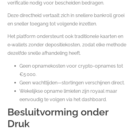
verificatie nodig voor bescheiden bedragen.
Deze directheid vertaalt zich in snellere bankroll groei
en sneller toegang tot volgende inzetten.
Het platform ondersteunt ook traditionele kaarten en
e‑wallets zonder depositiekosten, zodat elke methode
dezelfde snelle afhandeling heeft.
Geen opnamekosten voor crypto-opnames tot
€5 000.
Geen wachttijden—stortingen verschijnen direct.
Wekelijkse opname limieten zijn royaal maar
eenvoudig te volgen via het dashboard.
Besluitvorming onder
Druk