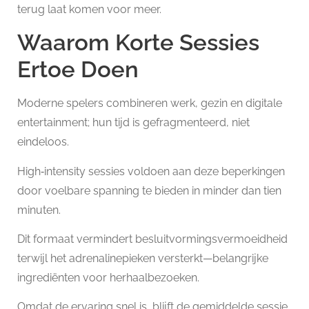
terug laat komen voor meer.
Waarom Korte Sessies
Ertoe Doen
Moderne spelers combineren werk, gezin en digitale
entertainment; hun tijd is gefragmenteerd, niet
eindeloos.
High‑intensity sessies voldoen aan deze beperkingen
door voelbare spanning te bieden in minder dan tien
minuten.
Dit formaat vermindert besluitvormingsvermoeidheid
terwijl het adrenalinepieken versterkt—belangrijke
ingrediënten voor herhaalbezoeken.
Omdat de ervaring snel is, blijft de gemiddelde sessie