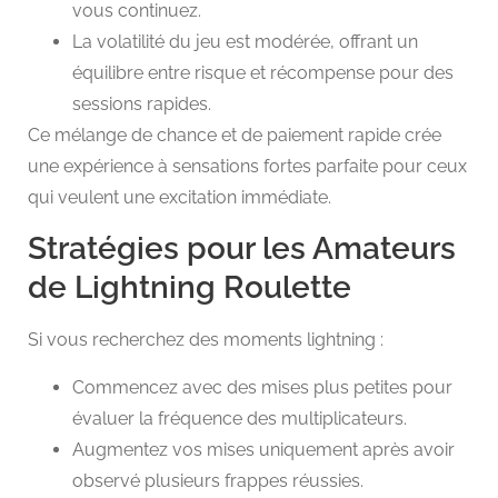
vous continuez.
La volatilité du jeu est modérée, offrant un
équilibre entre risque et récompense pour des
sessions rapides.
Ce mélange de chance et de paiement rapide crée
une expérience à sensations fortes parfaite pour ceux
qui veulent une excitation immédiate.
Stratégies pour les Amateurs
de Lightning Roulette
Si vous recherchez des moments lightning :
Commencez avec des mises plus petites pour
évaluer la fréquence des multiplicateurs.
Augmentez vos mises uniquement après avoir
observé plusieurs frappes réussies.