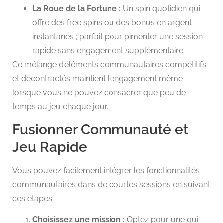
La Roue de la Fortune :
Un spin quotidien qui
offre des free spins ou des bonus en argent
instantanés ; parfait pour pimenter une session
rapide sans engagement supplémentaire.
Ce mélange d’éléments communautaires compétitifs
et décontractés maintient l’engagement même
lorsque vous ne pouvez consacrer que peu de
temps au jeu chaque jour.
Fusionner Communauté et
Jeu Rapide
Vous pouvez facilement intégrer les fonctionnalités
communautaires dans de courtes sessions en suivant
ces étapes :
Choisissez une mission :
Optez pour une qui