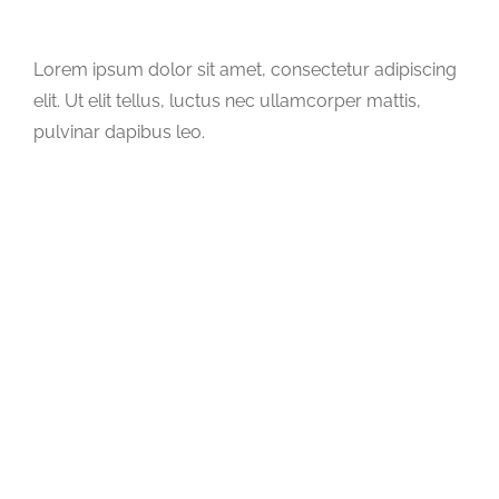
Lorem ipsum dolor sit amet, consectetur adipiscing
elit. Ut elit tellus, luctus nec ullamcorper mattis,
pulvinar dapibus leo.