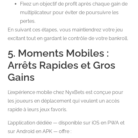
Fixez un objectif de profit après chaque gain de
multiplicateur pour éviter de poursuivre les
pertes.
En suivant ces étapes, vous maintiendrez votre jeu
excitant tout en gardant le contrôle de votre bankroll.
5. Moments Mobiles :
Arrêts Rapides et Gros
Gains
L’expérience mobile chez NyxBets est conçue pour
les joueurs en déplacement qui veulent un accès
rapide à leurs jeux favoris.
L’application dédiée — disponible sur iOS en PWA et
sur Android en APK — offre :