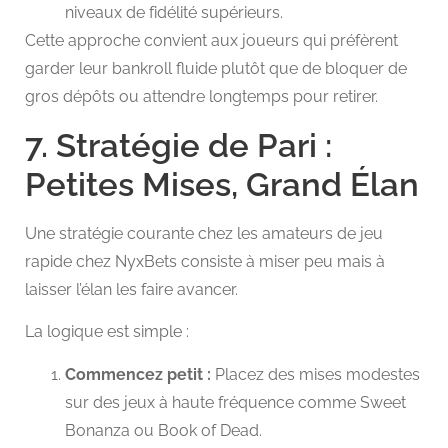
niveaux de fidélité supérieurs.
Cette approche convient aux joueurs qui préfèrent
garder leur bankroll fluide plutôt que de bloquer de
gros dépôts ou attendre longtemps pour retirer.
7. Stratégie de Pari :
Petites Mises, Grand Élan
Une stratégie courante chez les amateurs de jeu
rapide chez NyxBets consiste à miser peu mais à
laisser l’élan les faire avancer.
La logique est simple :
Commencez petit :
Placez des mises modestes
sur des jeux à haute fréquence comme Sweet
Bonanza ou Book of Dead.