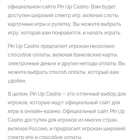
официальном сайте Pin Up Casino. Вам будет
доступен широкий спектр игр, включая слоты,
карточные игры и рулетку. Вы можете выбрать
игру, которая вам понравится, и начать играть.
Pin Up Casino предлагает игрокам несколько
способов оплаты, включая банковские карты,
электронные деньги и другие методы оплаты. Вы
можете выбрать способ оплаты, который вам
удобен.
В целом, Pin Up Casino – это отличный выбор для
игроков, которые ищут официальный сайт для
игры в онлайн-казино. Официальный сайт Pin Up
Casino доступен для игроков из многих стран,
включая Россию, и предлагает игрокам широкий
спектр игр и способов оплаты.