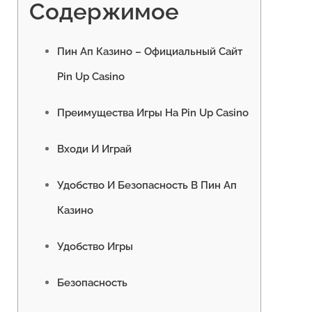
Содержимое
Пин Ап Казино – Официальный Сайт
Pin Up Casino
Преимущества Игры На Pin Up Casino
Входи И Играй
Удобство И Безопасность В Пин Ап
Казино
Удобство Игры
Безопасность