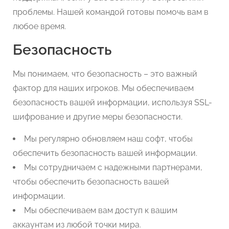
проблемы. Нашей командой готовы помочь вам в
любое время.
Безопасность
Мы понимаем, что безопасность – это важный
фактор для наших игроков. Мы обеспечиваем
безопасность вашей информации, используя SSL-
шифрование и другие меры безопасности.
Мы регулярно обновляем наш софт, чтобы
обеспечить безопасность вашей информации.
Мы сотрудничаем с надежными партнерами,
чтобы обеспечить безопасность вашей
информации.
Мы обеспечиваем вам доступ к вашим
аккаунтам из любой точки мира.