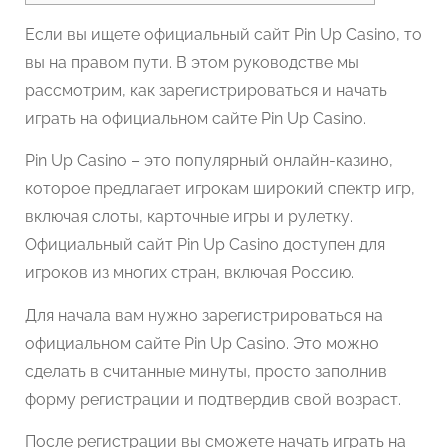
Если вы ищете официальный сайт Pin Up Casino, то
вы на правом пути. В этом руководстве мы
рассмотрим, как зарегистрироваться и начать
играть на официальном сайте Pin Up Casino.
Pin Up Casino – это популярный онлайн-казино,
которое предлагает игрокам широкий спектр игр,
включая слоты, карточные игры и рулетку.
Официальный сайт Pin Up Casino доступен для
игроков из многих стран, включая Россию.
Для начала вам нужно зарегистрироваться на
официальном сайте Pin Up Casino. Это можно
сделать в считанные минуты, просто заполнив
форму регистрации и подтвердив свой возраст.
После регистрации вы сможете начать играть на