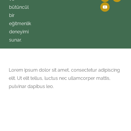
bütüncül
bir
eğitmenlik
deneyimi
sunar.
Lorem ipsum dolor sit amet, consectetur adipiscing
elit. Ut elit tellus, luctus nec ullamcorper mattis,
pulvinar dapibus leo.