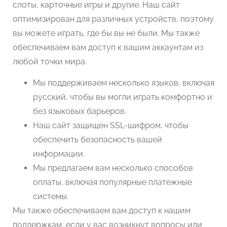
слоты, карточные игры и другие. Наш сайт
оптимизирован для различных устройств, поэтому
вы можете играть, где бы вы не были. Мы также
обеспечиваем вам доступ к вашим аккаунтам из
любой точки мира.
Мы поддерживаем несколько языков, включая
русский, чтобы вы могли играть комфортно и
без языковых барьеров.
Наш сайт защищен SSL-шифром, чтобы
обеспечить безопасность вашей
информации.
Мы предлагаем вам несколько способов
оплаты, включая популярные платежные
системы.
Мы также обеспечиваем вам доступ к нашим
поддержкам, если у вас возникнут вопросы или