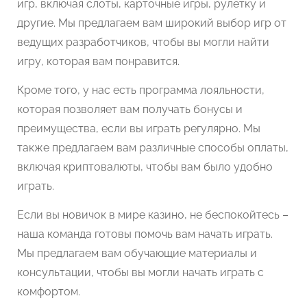
игр, включая слоты, карточные игры, рулетку и
другие. Мы предлагаем вам широкий выбор игр от
ведущих разработчиков, чтобы вы могли найти
игру, которая вам понравится.
Кроме того, у нас есть программа лояльности,
которая позволяет вам получать бонусы и
преимущества, если вы играть регулярно. Мы
также предлагаем вам различные способы оплаты,
включая криптовалюты, чтобы вам было удобно
играть.
Если вы новичок в мире казино, не беспокойтесь –
наша команда готовы помочь вам начать играть.
Мы предлагаем вам обучающие материалы и
консультации, чтобы вы могли начать играть с
комфортом.