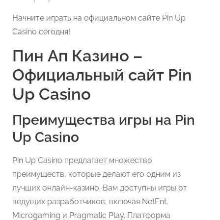
Начните играть на официальном сайте Pin Up
Casino сегодня!
Пин Ап Казино –
Официальный сайт Pin
Up Casino
Преимущества игры на Pin
Up Casino
Pin Up Casino предлагает множество
преимуществ, которые делают его одним из
лучших онлайн-казино. Вам доступны игры от
ведущих разработчиков, включая NetEnt,
Microgaming и Pragmatic Play. Платформа