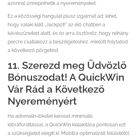
azonnal ünnepelhetik a nyereményeket.
Ez a közösségi hangulat plusz izgalmat ad: lehet,
hogy valaki kiált „Jackpot!” az élő chatben a
kávészüneted alatt, és ez arra ösztönöz, hogy néhány
percre csatlakozz a beszélgetéshez, mielőtt folytatod
a következő pörgetést.
11. Szerezd meg Üdvözlő
Bónuszodat! A QuickWin
Vár Rád a Következő
Nyereményért
Ha adrenalin‑löketet keresel minimális
időráfordítással, a QuickWin kialakítása pontosan ezt
a szükségletet elégíti ki. Mobilra optimalizált felületétől