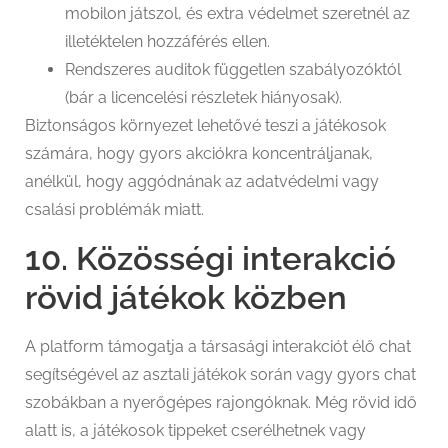
mobilon játszol, és extra védelmet szeretnél az
illetéktelen hozzáférés ellen.
Rendszeres auditok független szabályozóktól
(bár a licencelési részletek hiányosak).
Biztonságos környezet lehetővé teszi a játékosok
számára, hogy gyors akciókra koncentráljanak,
anélkül, hogy aggódnának az adatvédelmi vagy
csalási problémák miatt.
10. Közösségi interakció
rövid játékok közben
A platform támogatja a társasági interakciót élő chat
segítségével az asztali játékok során vagy gyors chat
szobákban a nyerőgépes rajongóknak. Még rövid idő
alatt is, a játékosok tippeket cserélhetnek vagy