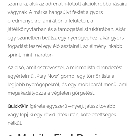
számára, akik az adrenalin‑töltött akciók robbanásaira
vágynak. A márka hangsúlyt fektet a gyors
eredményekre, ami átjön a felületen, a
játékkönyvtárban és a támogatási struktúrában. Akár
egy szünetben beülsz egy nyerőgéphez, akár gyors
fogadást teszel egy élő asztalnál, az élmény inkább
sprint, mint maraton.
Az első, amit észreveszel, a minimalista elrendezés:
egyértelmű „Play Now” gomb, egy tömör lista a
legjobb nyerőgépekről, és egy mobilbarát menü, ami
megakadályozza a végtelen görgetést.
ígérete egyszerű—nyerj, játssz tovább,
QuickWin
vagy lépj ki egy rövid játék után, kötelezettségek
nélkül.