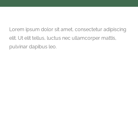
Lorem ipsum dolor sit amet, consectetur adipiscing
elit. Ut elit tellus, luctus nec ullamcorper mattis,
pulvinar dapibus leo.