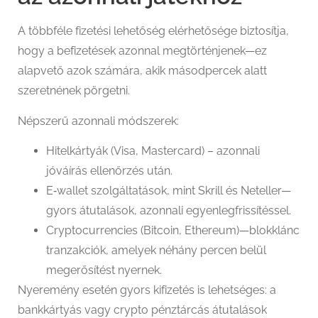
A többféle fizetési lehetőség elérhetősége biztosítja,
hogy a befizetések azonnal megtörténjenek—ez
alapvető azok számára, akik másodpercek alatt
szeretnének pörgetni.
Népszerű azonnali módszerek:
Hitelkártyák (Visa, Mastercard) – azonnali
jóváírás ellenőrzés után.
E‑wallet szolgáltatások, mint Skrill és Neteller—
gyors átutalások, azonnali egyenlegfrissítéssel.
Cryptocurrencies (Bitcoin, Ethereum)—blokklánc
tranzakciók, amelyek néhány percen belül
megerősítést nyernek.
Nyeremény esetén gyors kifizetés is lehetséges: a
bankkártyás vagy crypto pénztárcás átutalások