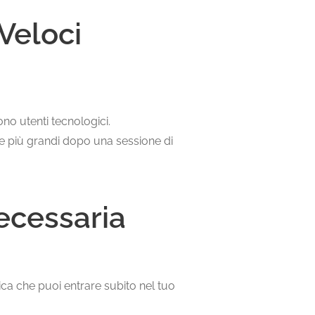
Veloci
no utenti tecnologici.
e più grandi dopo una sessione di
ecessaria
ca che puoi entrare subito nel tuo