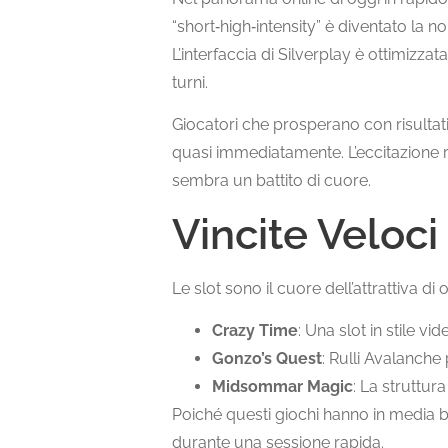
“short‑high‑intensity” è diventato la
L’interfaccia di Silverplay è ottimizzat
turni.
Giocatori che prosperano con risultati
quasi immediatamente. L’eccitazione r
sembra un battito di cuore.
Vincite Veloci
Le slot sono il cuore dell’attrattiva di
Crazy Time
: Una slot in stile v
Gonzo’s Quest
: Rulli Avalanche
Midsommar Magic
: La struttur
Poiché questi giochi hanno in media ba
durante una sessione rapida.