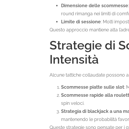
Dimensione delle scommesse
round rimanga nei limiti di comfo
Limite di sessione
: Molti impos
Questo approccio mantiene alta l’adre
Strategie di 
Intensità
Alcune tattiche collaudate possono aiu
Scommesse piatte sulle slot
: 
Scommesse rapide alla roulet
spin veloci.
Strategia di blackjack a una m
mantenendo le probabilità favor
Queste strategie sono pensate per i gi