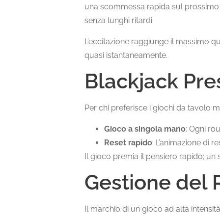
una scommessa rapida sul prossimo s
senza lunghi ritardi.
L’eccitazione raggiunge il massimo qu
quasi istantaneamente.
Blackjack Pre
Per chi preferisce i giochi da tavolo 
Gioco a singola mano
: Ogni ro
Reset rapido
: L’animazione di 
Il gioco premia il pensiero rapido; un 
Gestione del R
Il marchio di un gioco ad alta intensità