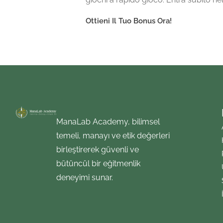
Ottieni Il Tuo Bonus Ora!
ManaLab Academy, bilimsel
temeli, manayı ve etik değerleri
birleştirerek güvenli ve
bütüncül bir eğitmenlik
deneyimi sunar.