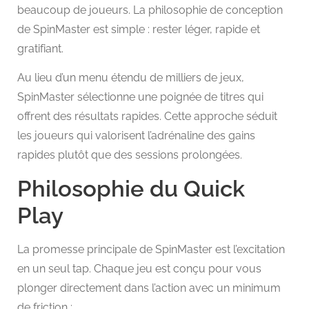
beaucoup de joueurs. La philosophie de conception
de SpinMaster est simple : rester léger, rapide et
gratifiant.
Au lieu d’un menu étendu de milliers de jeux,
SpinMaster sélectionne une poignée de titres qui
offrent des résultats rapides. Cette approche séduit
les joueurs qui valorisent l’adrénaline des gains
rapides plutôt que des sessions prolongées.
Philosophie du Quick
Play
La promesse principale de SpinMaster est l’excitation
en un seul tap. Chaque jeu est conçu pour vous
plonger directement dans l’action avec un minimum
de friction :