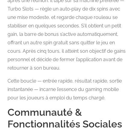
après une réunion. Il tape sur sa machine préférée —
Turbo Slots — règle un auto‑play de dix spins avec
une mise modeste, et regarde chaque rouleau se
stabiliser en quelques secondes. S’il obtient un petit
gain, la barre de bonus s’active automatiquement,
offrant un autre spin gratuit sans quitter le jeu en
cours. Après cinq tours, il atteint son objectif de gains
personnel et décide de fermer l’application avant de
retourner à son bureau.
Cette boucle — entrée rapide, résultat rapide, sortie
instantanée — incarne l’essence du gaming mobile
pour les joueurs à emploi du temps chargé.
Communauté &
Fonctionnalités Sociales