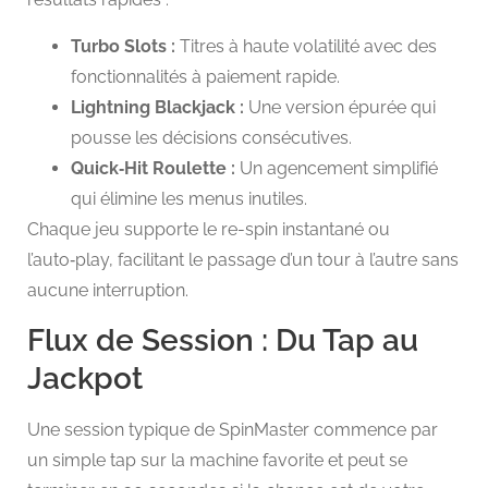
Turbo Slots :
Titres à haute volatilité avec des
fonctionnalités à paiement rapide.
Lightning Blackjack :
Une version épurée qui
pousse les décisions consécutives.
Quick‑Hit Roulette :
Un agencement simplifié
qui élimine les menus inutiles.
Chaque jeu supporte le re-spin instantané ou
l’auto‑play, facilitant le passage d’un tour à l’autre sans
aucune interruption.
Flux de Session : Du Tap au
Jackpot
Une session typique de SpinMaster commence par
un simple tap sur la machine favorite et peut se