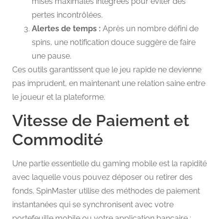
mises maximales intégrées pour éviter des
pertes incontrôlées.
Alertes de temps :
Après un nombre défini de
spins, une notification douce suggère de faire
une pause.
Ces outils garantissent que le jeu rapide ne devienne
pas imprudent, en maintenant une relation saine entre
le joueur et la plateforme.
Vitesse de Paiement et
Commodité
Une partie essentielle du gaming mobile est la rapidité
avec laquelle vous pouvez déposer ou retirer des
fonds. SpinMaster utilise des méthodes de paiement
instantanées qui se synchronisent avec votre
portefeuille mobile ou votre application bancaire :